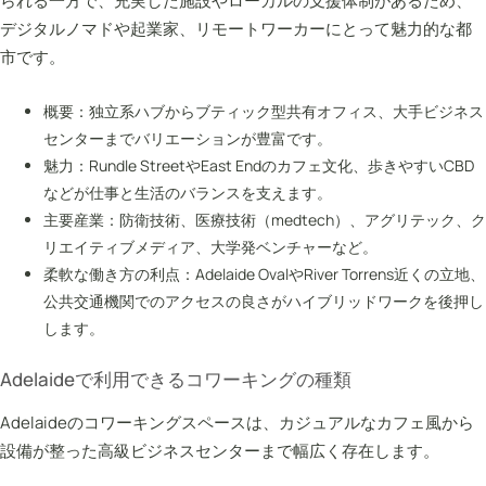
られる一方で、充実した施設やローカルの支援体制があるため、
デジタルノマドや起業家、リモートワーカーにとって魅力的な都
市です。
概要：独立系ハブからブティック型共有オフィス、大手ビジネス
センターまでバリエーションが豊富です。
魅力：Rundle StreetやEast Endのカフェ文化、歩きやすいCBD
などが仕事と生活のバランスを支えます。
主要産業：防衛技術、医療技術（medtech）、アグリテック、ク
リエイティブメディア、大学発ベンチャーなど。
柔軟な働き方の利点：Adelaide OvalやRiver Torrens近くの立地、
公共交通機関でのアクセスの良さがハイブリッドワークを後押し
します。
Adelaideで利用できるコワーキングの種類
Adelaideのコワーキングスペースは、カジュアルなカフェ風から
設備が整った高級ビジネスセンターまで幅広く存在します。