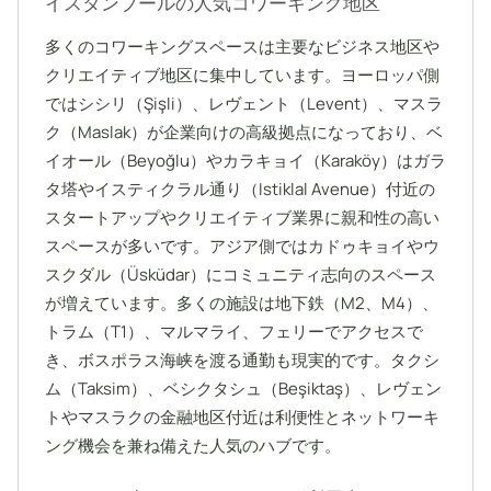
イスタンブールの人気コワーキング地区
多くのコワーキングスペースは主要なビジネス地区や
クリエイティブ地区に集中しています。ヨーロッパ側
ではシシリ（Şişli）、レヴェント（Levent）、マスラ
ク（Maslak）が企業向けの高級拠点になっており、ベ
イオール（Beyoğlu）やカラキョイ（Karaköy）はガラ
タ塔やイスティクラル通り（Istiklal Avenue）付近の
スタートアップやクリエイティブ業界に親和性の高い
スペースが多いです。アジア側ではカドゥキョイやウ
スクダル（Üsküdar）にコミュニティ志向のスペース
が増えています。多くの施設は地下鉄（M2、M4）、
トラム（T1）、マルマライ、フェリーでアクセスで
き、ボスポラス海峡を渡る通勤も現実的です。タクシ
ム（Taksim）、ベシクタシュ（Beşiktaş）、レヴェン
トやマスラクの金融地区付近は利便性とネットワーキ
ング機会を兼ね備えた人気のハブです。