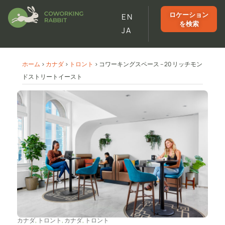
ロケーション
EN
を検索
JA
ホーム
>
カナダ
>
トロント
>
コワーキングスペース – 20 リッチモン
ドストリートイースト
カナダ
,
トロント
,
カナダ
,
トロント