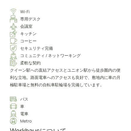
Wi-Fi
専用デスク
会議室
キッチン
コーヒー
セキュリティ完備
コミュニティ / ネットワーキング
柔軟な契約
クイーン駅への直結アクセスとユニオン駅から徒歩圏内の便
利な立地。路面電車へのアクセスも良好で、敷地内に車の月
極駐車場と無料の自転車駐輪場を完備しています。
バス
車
電車
Metro
Workhausについて