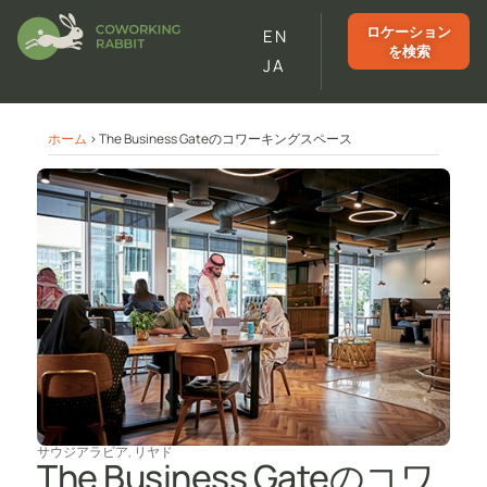
ロケーション
EN
を検索
JA
ホーム
>
The Business Gateのコワーキングスペース
サウジアラビア
,
リヤド
The Business Gateのコワ