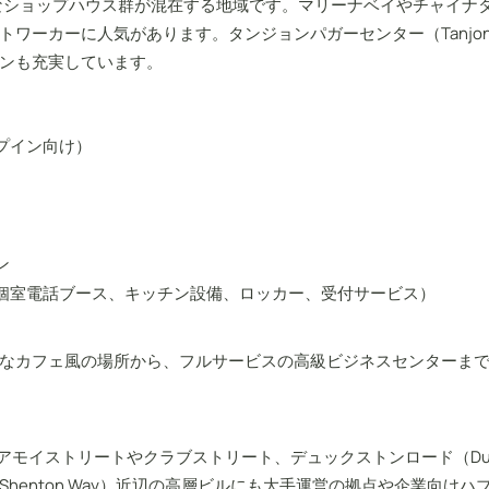
歴史的なショップハウス群が混在する地域です。マリーナベイやチャイナタウン
ーに人気があります。タンジョンパガーセンター（Tanjong Paga
ンも充実しています。
プイン向け）
ン
、個室電話ブース、キッチン設備、ロッカー、受付サービス）
なカフェ風の場所から、フルサービスの高級ビジネスセンターま
T周辺、アモイストリートやクラブストリート、デュックストンロード（Du
henton Way）近辺の高層ビルにも大手運営の拠点や企業向け